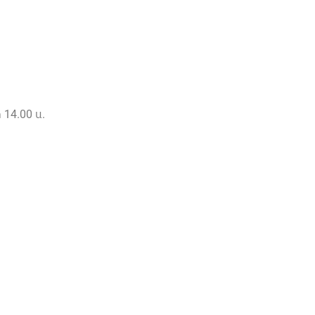
ก 14.00 น.
ก