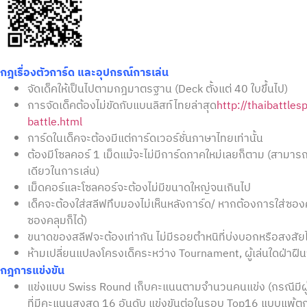
กฎเรื่องตัวการ์ด และอุปกรณ์การเล่น
จัดเด็คให้เป็นไปตามกฎมาตรฐาน (Deck ตั้งแต่ 40 ใบขึ้นไป)
การจัดเด็คต้องไม่ขัดกับแบนลิสท์ไทยล่าสุด
http://thaibattle
battle.html
การ์ดในเด็คจะต้องมีแต่การ์ดเวอร์ชั่นภาษาไทยเท่านั้น
ต้องมีโซลคอร์ 1 เม็ดแม้จะไม่มีการ์ดภาคใหม่เลยก็ตาม (สามารถใช้ส
เดียวในการเล่น)
เม็ดคอร์และโซลคอร์จะต้องไม่มีขนาดใหญ่จนเกินไป
เด็คจะต้องใส่สลีฟทึบมองไม่เห็นหลังการ์ด/ หากต้องการใส่ซองคล
ซองคลุมก็ได้)
ขนาดของสลีฟจะต้องเท่ากัน ไม่มีรอยตำหนิที่บ่งบอกหรือสงสัยได
ห้ามเปลี่ยนแปลงโครงเด็คระหว่าง Tournament, ผู้เล่นใดฝ่าฝื
กฎการแข่งขัน
แข่งแบบ Swiss Round เก็บคะแนนตามจำนวนคนแข่ง (กรณีมีผู้เข้
ที่มีคะแนนสูงสุด 16 อันดับ แข่งขันต่อในรอบ Top16 แบบแพ้