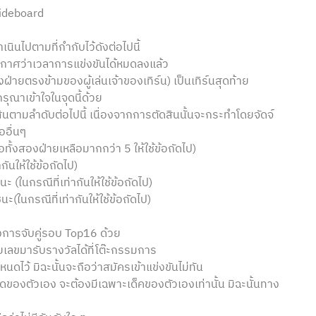
Sideboard
นินไปตามที่กำกับไว้ดังต่อไปนี้
ะกาศว่าเวลาการแข่งขันได้หมดลงแล้ว
องฝ่ายตรงข้ามของผู้เล่นเจ้าของเทิร์น) เป็นเทิร์นสุดท้าย
ณาเข้าใจในจุดนี้ด้วย
ดสินตามลำดับต่อไปนี้ เนื่องจากการตัดสินนั้นจะกระทำโดยจัดจ์
ออื่นๆ
ือทั้งสองฝ่ายเหลือมากกว่า 5 ให้ใช้ข้อถัดไป)
กันให้ใช้ข้อถัดไป)
 (ในกรณีที่เท่ากันให้ใช้ข้อถัดไป)
ะ(ในกรณีที่เท่ากันให้ใช้ข้อถัดไป)
ึงการจับคู่รอบ Top16 ด้วย
ายเลขมารับรางวัลได้ที่โต๊ะกรรมการ
นดไว้ มิฉะนั้นจะถือว่าสมัครเข้าแข่งขันไม่ทัน
ของตัวเอง จะต้องมีเฉพาะเด็คของตัวเองเท่านั้น มิฉะนั้นทาง