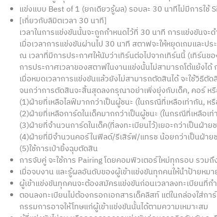
แข่งแบบ Best of 1 (ยกเดียวรู้ผล) รอบละ 30 นาทีไม่มีการใช้ 
[เกี่ยวกับลิมิตเวลา 30 นาที]
เวลาในการแข่งขันนั้นจะถูกกำหนดไว้ที่ 30 นาที การแข่งขันจะดำเ
เมื่อเวลาการแข่งขันผ่านไป 30 นาที สตาฟจะให้หยุดเกมและปร
ณ เวลาที่มีการประกาศให้นับว่าเทิร์นต่อไปจากเทิร์นนี้ (เทิร์นข
การประกาศเวลาของสตาฟในงานแข่งนั้นไม่สามารถโต้แย้งได้ กรุ
เมื่อหมดเวลาการแข่งขันแล้วยังไม่สามารถตัดสินได้ จะใช้วิธีตั
จนกว่าการตัดสินจะสิ้นสุดลงกรุณาอย่าเพิ่งยุ่งกับเด็ค, คอร์ หรื
(1)ฝ่ายที่เหลือไลฟ์มากกว่าเป็นผู้ชนะ (ในกรณีที่เหลือเท่ากัน, หร
(2)ฝ่ายที่เหลือการ์ดในเด็คมากกว่าเป็นผู้ชนะ (ในกรณีที่เหลือเท่า
(3)ฝ่ายที่จำนวนการ์ดในเด็ค(ที่ลงทะเบียนไว้)เยอะกว่าเป็นฝ่ายชนะ
(4)ฝ่ายที่มีจำนวนคอร์ในฟิลด์/รีเสิร์ฟ/แทรช น้อยกว่าเป็นฝ่ายชน
(5)ใช้การเป่ายิ้งฉุบตัดสิน
การจับคู่ จะใช้การ Pairing โดยคอมพิวเตอร์ใหม่ทุกรอบ รวมถ
เมื่อจบงาน และรู้ผลอันดับของผู้เข้าแข่งขันทุกคนให้นำป้ายหม
ผู้เข้าแข่งขันทุกคนจะต้องสมัครแข่งขันก่อนเวลาลงทะเบียนที่กำห
ตอนลงทะเบียนไม่ต้องกรอกเอกสารเด็คลิสท์ แต่ในกล่องใส่การ์ด
กรรมการอาจให้โทษแก่ผู้เข้าแข่งขันนั้นได้ตามความเหมาะสม