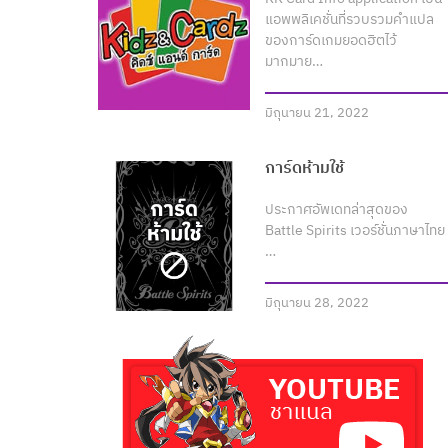
แอพพลิเคชั่นที่รวบรวมคำแปล
ของการ์ดเกมยอดฮิตไว้
มากมาย…
มิถุนายน 21, 2022
การ์ดห้ามใช้
ประกาศอัพเดทล่าสุดของ
Battle Spirits เวอร์ชั่นภาษาไทย
…
มิถุนายน 28, 2022