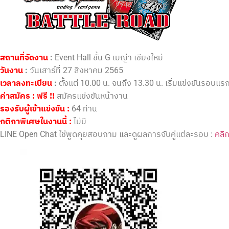
สถานที่จัดงาน
:
Event Hall ชั้น G เมญ่า เชียงใหม่
วันงาน
:
วันเสาร์ที่ 27 สิงหาคม 2565
เวลาลงทะเบียน
:
ตั้งแต่ 10.00 น. จนถึง 13.30 น. เริ่มแข่งขันรอบแร
ค่าสมัคร :
ฟรี !!
สมัครแข่งขันหน้างาน
รองรับผู้เข้าแข่งขัน
:
64 ท่าน
กติกาพิเศษในงานนี้ :
ไม่มี
คลิ
LINE Open Chat ใช้พูดคุยสอบถาม และดูผลการจับคู่แต่ละรอบ :