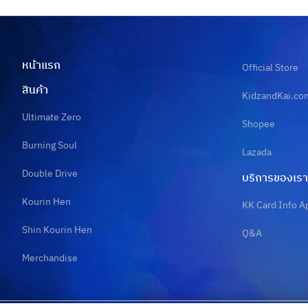
หน้าแรก
Official Store
สินค้า
KidzandKai.co
Ultimate Zero
Shopee
Burning Soul
Lazada
Double Drive
บริการของเรา
Kourin Hen
KK Card Info A
Shin Kourin Hen
Q&A
Merchandise