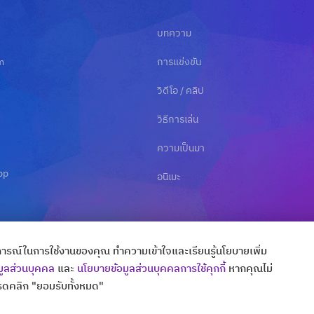
บทความ
m
การแข่งขัน
วิดีโอ / คลิป
วิธีการเล่น
ความเป็นมา
pp
อนิเมะ
ระสบการณ์ในการใช้งานของคุณ ทำความเข้าใจและเรียนรู้นโยบายเพิ่ม
มูลส่วนบุคคล
และ
นโยบายข้อมูลส่วนบุคคลการใช้คุกกี้
หากคุณไม่
ดคลิก "ยอมรับทั้งหมด"
Copyright © All Rights Thaibattlespirits