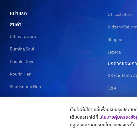
หน้าแรก
Official Store
สินค้า
KidzandKai.co
Ultimate Zero
Shopee
Burning Soul
Lazada
Double Drive
บริการของเรา
Kourin Hen
KK Card Info A
Shin Kourin Hen
Q&A
Merchandise
เว็บไซต์นี้ใช้คุกกี้เพื่อปรับปรุงป
เติมของเราได้ที่
นโยบายคุ้มครองข้อ
ปฏิเสธและยอมรับนโยบายของเราโปร