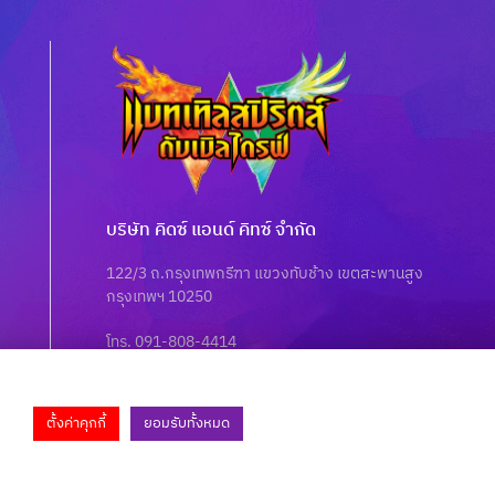
บริษัท คิดซ์ แอนด์ คิทซ์ จำกัด
122/3 ถ.กรุงเทพกรีฑา แขวงทับช้าง เขตสะพานสูง
กรุงเทพฯ 10250
โทร. 091-808-4414
Fax. 02-368-4105
ตั้งค่าคุกกี้
ยอมรับทั้งหมด